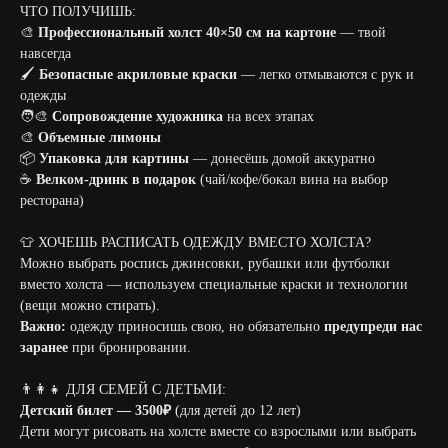
ЧТО ПОЛУЧИШЬ:
🎨
Профессиональный холст 40×50 см на картоне
— твой
навсегда
🖌️
Безопасные акриловые краски
— легко отмываются с рук и
одежды
🧑‍🎨
Сопровождение художника
на всех этапах
🎨
Объемные лимоны
📦
Упаковка для картины
— донесёшь домой аккуратно
☕
Велком-дринк в подарок
(чай/кофе/бокал вина на выбор
ресторана)
👕 ХОЧЕШЬ РАСПИСАТЬ ОДЕЖДУ ВМЕСТО ХОЛСТА?
Можно выбрать роспись джинсовки, рубашки или футболки
вместо холста — используем специальные краски и технологии
(вещи можно стирать).
Важно:
одежду приносишь свою, но обязательно
предупреди нас
заранее
при бронировании.
👨‍👩‍👧 ДЛЯ СЕМЕЙ С ДЕТЬМИ:
Детский билет — 3500₽
(для детей до 12 лет)
Дети могут рисовать на холсте вместе со взрослыми или выбрать