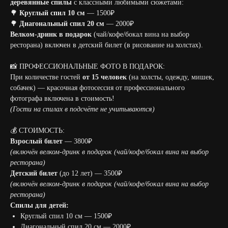
деревянные спилы
с классными любимыми сюжетами:
🌳
Круглый спил 10 см
— 1500₽
🌳
Диагональный спил 20 см
— 2000₽
Велком-дринк в подарок
(чай/кофе/бокал вина на выбор
ресторана) включен в детский билет (в рисование на холстах).
📸 ПРОФЕССИОНАЛЬНЫЕ ФОТО В ПОДАРОК:
При количестве гостей
от 15 человек
(на холсты, одежду, мишек,
собачек) — красочная фотосессия от профессионального
фотографа включена в стоимость!
(Гости на спилах в подсчёте не учитываются)
💰 СТОИМОСТЬ:
Взрослый билет
— 3800₽
(включён велком-дринк в подарок (чай/кофе/бокал вина на выбор
ресторана)
Детский билет
(до 12 лет) — 3500₽
(включён велком-дринк в подарок (чай/кофе/бокал вина на выбор
ресторана)
Спилы для детей:
Круглый спил 10 см — 1500₽
Диагональный спил 20 см — 2000₽