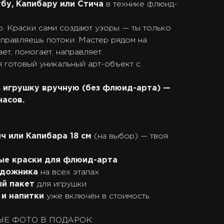
бу, Капибару или Стича
в технике флюид-
. Краски сами создают узоры — ты только
аправляешь потоки. Мастер рядом на
ет, помогает, направляет.
я готовый уникальный арт-объект с
ь игрушку вручную (без флюид-арта) —
часов.
ч или Капибара 18 см
(на выбор) — твоя
ые краски для флюид-арта
удожника
на всех этапах
й пакет
для игрушки
 и напитки
уже включён в стоимость
Е ФОТО В ПОДАРОК: