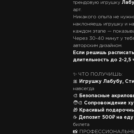
трендовую игрушку
Лабу
арт.
Никакого опыта не нужно
наклоняешь игрушку и н
каждом этапе — показыва
Через 30-40 минут у теб
авторским дизайном.
Если решишь расписат
длительность до 2-2,5 
✨ ЧТО ПОЛУЧИШЬ:
🎀
Игрушку Лабубу, Сти
навсегда
🎨
Безопасные акрилов
🧑‍🎨
Сопровождение х
🎁
Красивый подарочны
☕
Депозит 500₽ на еду
билета
📸 ПРОФЕССИОНАЛЬНЫ