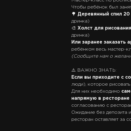
Мастер-класс по роспис
Чтобы ребёнок был занят
🌳
Деревянный спил 20
дринка)
🎨
Холст для рисовани
дринка)
Или заранее заказать 
ребёнком весь мастер-к
(Сообщите нам о желан
⚠️ ВАЖНО ЗНАТЬ:
Если вы приходите с 
люди), которое рисовать 
Для них необходимо
сам
напрямую в ресторане
согласованию с рестора
Ожидание без депозита 
ресторан оставляет за с