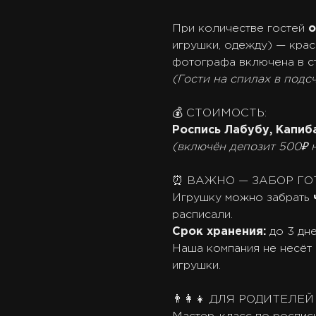
При количестве гостей
о
игрушки, одежду) — кра
фотографа включена в с
(Гости на спилах в подс
💰 СТОИМОСТЬ:
Роспись Лабубу, Капиб
(включён депозит 500₽ н
⏰ ВАЖНО — ЗАБОР ГО
Игрушку можно забрать
расписали.
Срок хранения:
до 3 дне
Наша компания не несёт
игрушки.
👨‍👩‍👧 ДЛЯ РОДИТЕЛЕ