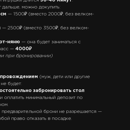
и игрушки длится
30-40 минут
.
 дальше, можно докупить:
 см
— 1500₽ (вместо 2000₽, без велком-
я
— 2500₽ (вместо 3500₽, без велком-
арт-няню
— она будет заниматься с
ласс —
4000₽
ии при бронировании)
сопровождением
(муж, дети или другие
не будет:
остоятельно забронировать стол
и оплатить минимальный депозит по
ном.
и предварительной брони не разрешается —
обой право отказать в посадке.