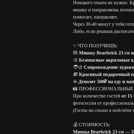
Никакого опыта не нужно. К
мишку и направляешь потоки
помогает, направляет.
Через 30-40 минут у тебя го
Либо, если решишь расписать
✨ ЧТО ПОЛУЧИШЬ:
🧸
Мишку Bearbrick 23 см и
🎨
Безопасные акриловые к
🧑‍🎨
Сопровождение худож
🎁
Красивый подарочный п
☕
Депозит 500₽ на еду и на
📸 ПРОФЕССИОНАЛЬНЫЕ 
При количестве гостей
от 15
фотосессия от профессиональ
(Гости на спилах в подсчёте
💰 СТОИМОСТЬ:
Мишка Bearbrick 23 см — 3