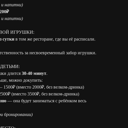
 и напитки)
200₽
 и напитки)
ВОЙ ИГРУШКИ:
з сутки
в том же ресторане, где вы её расписали.
тственность за несвоевременный забор игрушки.
С ДЕТЬМИ:
шки длится
30-40 минут
.
ьше, можно докупить:
 1500₽ (вместо 2000₽, без велком-дринка)
500₽ (вместо 3500₽, без велком-дринка)
яню
— она будет заниматься с ребёнком весь
и бронировании)