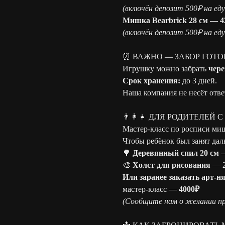
(включён депозит 500₽ на еду
Мишка Bearbrick 28 см — 4
(включён депозит 500₽ на еду
⏰ ВАЖНО — ЗАБОР ГОТО
Игрушку можно забрать
чере
Срок хранения:
до 3 дней.
Наша компания не несёт отве
👨‍👩‍👧 ДЛЯ РОДИТЕЛЕЙ 
Мастер-класс по росписи ми
Чтобы ребёнок был занят дал
🌳
Деревянный спил 20 см
—
🎨
Холст для рисования
— 2
Или заранее заказать арт-н
мастер-класс —
4000₽
(Сообщите нам о желании пр